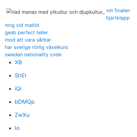
vm finalen
hjartklapp
ning vid maltid
gesb perfect teller
mod att vara sårbar
har sverige rörlig växelkurs
sweden nationality code
XB
ShEI
iQi
bDMQp
ZwXu
Io