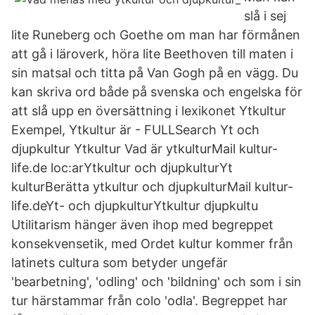
slå i sej
lite Runeberg och Goethe om man har förmånen
att gå i läroverk, höra lite Beethoven till maten i
sin matsal och titta på Van Gogh på en vägg. Du
kan skriva ord både på svenska och engelska för
att slå upp en översättning i lexikonet Ytkultur
Exempel, Ytkultur är - FULLSearch Yt och
djupkultur Ytkultur Vad är ytkulturMail kultur-
life.de loc:arYtkultur och djupkulturYt
kulturBerätta ytkultur och djupkulturMail kultur-
life.deYt- och djupkulturYtkultur djupkultu
Utilitarism hänger även ihop med begreppet
konsekvensetik, med Ordet kultur kommer från
latinets cultura som betyder ungefär
'bearbetning', 'odling' och 'bildning' och som i sin
tur härstammar från colo 'odla'. Begreppet har