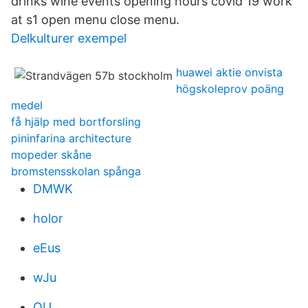
drinks wine events opening hours covid 19 work
at s1 open menu close menu.
Delkulturer exempel
huawei aktie onvista
högskoleprov poäng
medel
få hjälp med bortforsling
pininfarina architecture
mopeder skåne
bromstensskolan spånga
DMWK
holor
eEus
wJu
OU