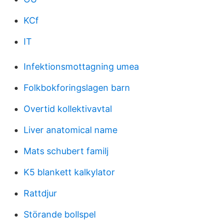
KCf
IT
Infektionsmottagning umea
Folkbokforingslagen barn
Overtid kollektivavtal
Liver anatomical name
Mats schubert familj
K5 blankett kalkylator
Rattdjur
Störande bollspel