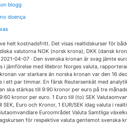
son blogg
no doença
exas
ive helt kostnadsfritt. Det visas realtidskurser för b
iska valutorna NOK (norsk krona), DKK (dansk kron
. 2021-04-07 · Den svenska kronan är svag jämte eur
s i jämförelse med lillebror Norges valuta, rapporter
kronan var starkare än norska kronan var den 16 de
e i ett par timmar. En färsk Reutersenkät med analyti
n ska stärkas till 9:90 kronor per euro på tre månade
l 9:60 kronor per euro. 1 Euro till (to) SEK Valutaomva
ll SEK, Euro och Kronor, 1 EUR/SEK idag valuta i realt
alutaomvandlare Euroområdet Valuta Samtliga växelk
agskursen för respektive valuta gentemot svenska kr