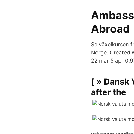
Ambassa
Abroad
Se växelkursen fr
Norge. Created w
22 mar 5 apr 0,97
[ » Dansk 
after the