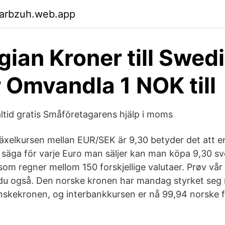
garbzuh.web.app
ian Kroner till Swed
 Omvandla 1 NOK till
altid gratis Småföretagarens hjälp i moms
xelkursen mellan EUR/SEK är 9,30 betyder det att e
ll säga för varje Euro man säljer kan man köpa 9,30 s
som regner mellom 150 forskjellige valutaer. Prøv vår
 du også. Den norske kronen har mandag styrket seg 
skekronen, og interbankkursen er nå 99,94 norske 