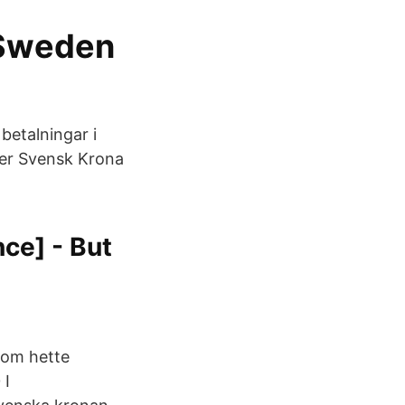
 Sweden
betalningar i
per Svensk Krona
ce] - But
som hette
 I