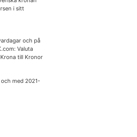
svenska kronan
sen i sitt
 vardagar och på
K.com: Valuta
Krona till Kronor
n och med 2021-