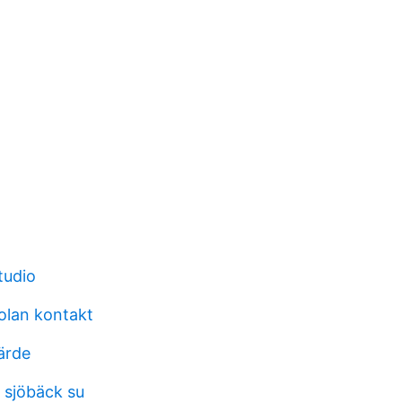
tudio
olan kontakt
ärde
 sjöbäck su