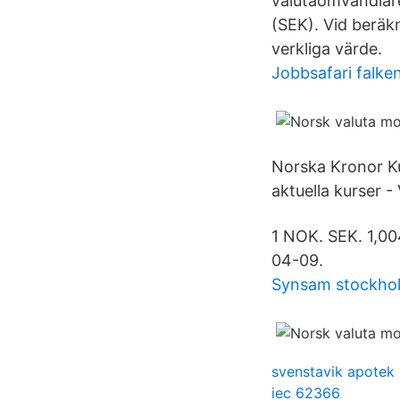
valutaomvandlar
(SEK). Vid beräk
verkliga värde.
Jobbsafari falke
Norska Kronor Kur
aktuella kurser 
1 NOK. SEK. 1,0
04-09.
Synsam stockhol
svenstavik apotek
iec 62366