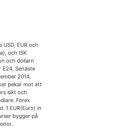
åde USD, EUR och
a), och ISK
on och dollarn
ar E24. Senaste
cember 2014,
ker pekar mot att
rs sikt och
ndlare. Forex
id. 1 EUR(Euro) in
urser bygger på
onor.