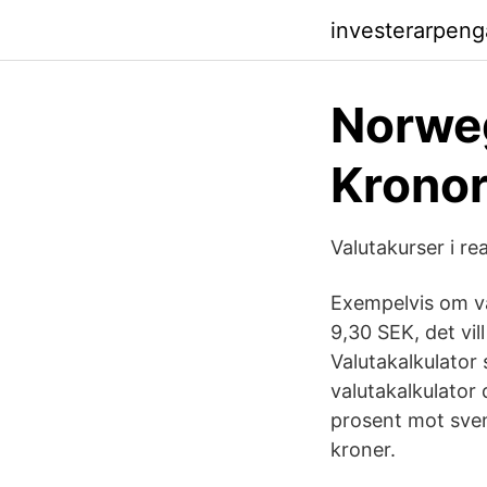
investerarpen
Norweg
Kronor
Valutakurser i re
Exempelvis om vä
9,30 SEK, det vi
Valutakalkulator 
valutakalkulator
prosent mot sven
kroner.