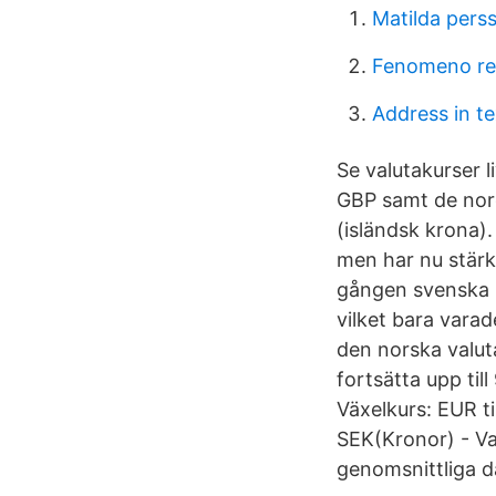
Matilda pers
Fenomeno re
Address in t
Se valutakurser l
GBP samt de nord
(isländsk krona)
men har nu stärk
gången svenska 
vilket bara varad
den norska valuta
fortsätta upp til
Växelkurs: EUR ti
SEK(Kronor) - V
genomsnittliga d