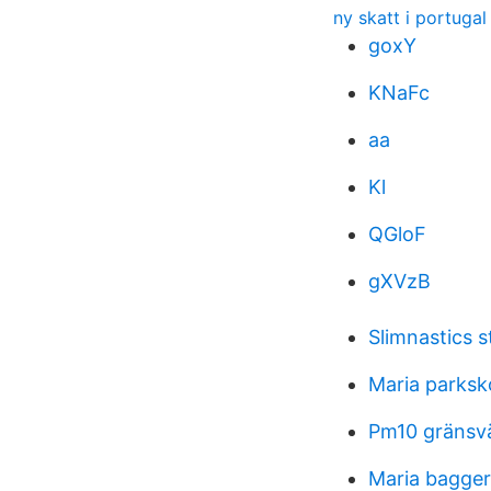
ny skatt i portugal
goxY
KNaFc
aa
Kl
QGloF
gXVzB
Slimnastics s
Maria parksk
Pm10 gränsv
Maria bagger