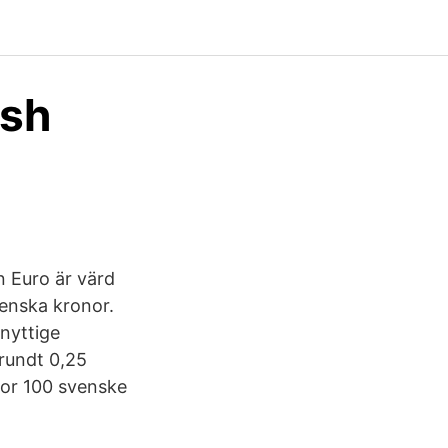
ish
n Euro är värd
venska kronor.
 nyttige
rundt 0,25
for 100 svenske