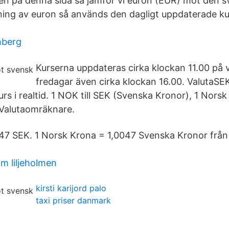
en på denna sida så jämför vi euron (EUR) mot den 
ning av euron så används den dagligt uppdaterade kur
nberg
Kurserna uppdateras cirka klockan 11.00 på
fredagar även cirka klockan 16.00. ValutaSE
s i realtid. 1 NOK till SEK (Svenska Kronor), 1 Norsk 
- Valutaomräknare.
047 SEK. 1 Norsk Krona = 1,0047 Svenska Kronor frå
m liljeholmen
kirsti karijord palo
taxi priser danmark