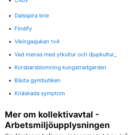
CXoV
Dalsspira brie
Findify
Vikingasjukan tv4
Vad menas med ytkultur och djupkultur_
Korsbarsblomning kungstradgarden
Bästa gymbutiken
Knäskada symptom
Mer om kollektivavtal -
Arbetsmiljöupplysningen